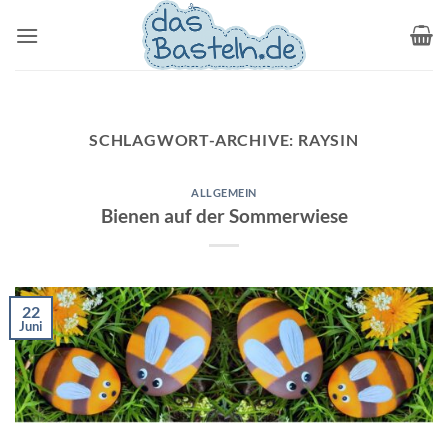
Zum
Inhalt
springen
SCHLAGWORT-ARCHIVE:
RAYSIN
ALLGEMEIN
Bienen auf der Sommerwiese
22
Juni