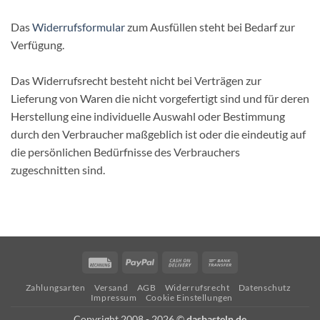
Das
Widerrufsformular
zum Ausfüllen steht bei Bedarf zur
Verfügung.
Das Widerrufsrecht besteht nicht bei Verträgen zur
Lieferung von Waren die nicht vorgefertigt sind und für deren
Herstellung eine individuelle Auswahl oder Bestimmung
durch den Verbraucher maßgeblich ist oder die eindeutig auf
die persönlichen Bedürfnisse des Verbrauchers
zugeschnitten sind.
Rechung
PayPal
Cash
Bank
On
Transfer
Zahlungsarten
Versand
AGB
Widerrufsrecht
Datenschutz
Delivery
Impressum
Cookie Einstellungen
Copyright 2008 - 2026 ©
dasbasteln.de