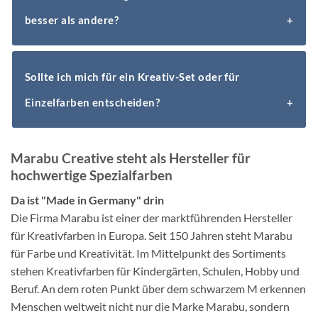
wasserlöslich und nach dem Durchtrocknen
entgegen.
erzeugt werden. Beim Bemalen größerer Flächen
besser als andere?
wasserfest. Einen noch besseren Schutz gegen
empfehlen wir das Mischen nur bedingt, da ein
Witterungseinflüsse bietet die Versiegelung der
Nachmischen desselben Farbtons nicht möglich ist.
Farben mit dem farblosen Sprühlack von Marabu auf
Einige Farbtöne wie ein leuchtendes Gelb oder ein
Profitieren Sie bei großen Flächen von der breit
Lösungsmittelbasis — erhältlich in matt, seidenmatt
Sollte ich mich für ein Kreativ-Set oder für
klares Rot müssen oftmals zwei bis dreimal aufgetragen
gefächerten Farbauswahl von Marabu.
und glänzend.
Einzelfarben entscheiden?
werden, um eine gute Deckkraft zu erzielen. Während
beispielsweise Rosa, Mint oder Hellblau
ausgezeichnete Deckkraftstärken besitzen, gilt für
Unsere Kreativ-Sets sind sinnvoll zusammengestellt
Marabu Creative steht als Hersteller für
Farben ohne Weißanteile, dass sie eher transparent
und machen Ihnen den Einstieg in ein neues Hobby
hochwertige Spezialfarben
erscheinen und einen wiederholten Auftrag benötigen.
leicht. Sie eignen sich hervorragend, damit Sie die
Da ist "Made in Germany" drin
Farben ausprobieren und kennenlernen können.
Die Firma Marabu ist einer der marktführenden Hersteller
Zudem lassen sie sich später mit weiteren Einzelfarben
für Kreativfarben in Europa. Seit 150 Jahren steht Marabu
ergänzen. Idealerweise sind die Farb-Sets von Marabu
für Farbe und Kreativität. Im Mittelpunkt des Sortiments
auch eine beliebte Geschenkidee für kreative
stehen Kreativfarben für Kindergärten, Schulen, Hobby und
Menschen.
Beruf. An dem roten Punkt über dem schwarzem M erkennen
Menschen weltweit nicht nur die Marke Marabu, sondern