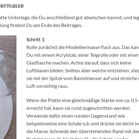
iermasse
latte Unterlage, die Du anschließend gut abwischen kannst, und le
stung findest Du am Ende des Beitrages.
Schritt 1
:
Rolle zunächst die Modelliermasse flach aus
.
Das kan
Du mit einem Acrylstab, einer Teigrolle oder mit einer
Glasflasche machen. Achte darauf, dass sich keine
Luftblasen bilden. Sollten aber welche entstehen, ste
sie mit der Spitze vom Bastelmesser auf und streiche 
Luft vorsichtig raus.
Wenn die Platte eine gleichmäßige Stärke von ca. 0,5
erreicht hat, kann sie rund zugeschnitten werden.
Verwende dafür einen runden Gegenstand wie
beispielsweise eine Schale o.ä. und drücke sie leicht i
die Masse. Schneide den überstehenden Rand mit d
Bastelmesser ab. Nachdem Du die Schale wieder