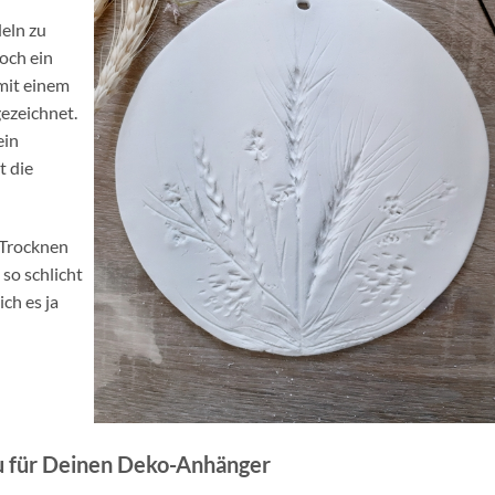
eln zu
och ein
 mit einem
ezeichnet.
ein
t die
 Trocknen
 so schlicht
ich es ja
Du für Deinen Deko-Anhänger