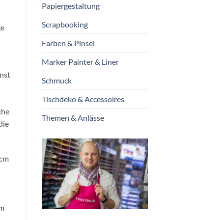
Papiergestaltung
Scrapbooking
ge
Farben & Pinsel
Marker Painter & Liner
nst
Schmuck
Tischdeko & Accessoires
che
Themen & Anlässe
die
 cm
n
em