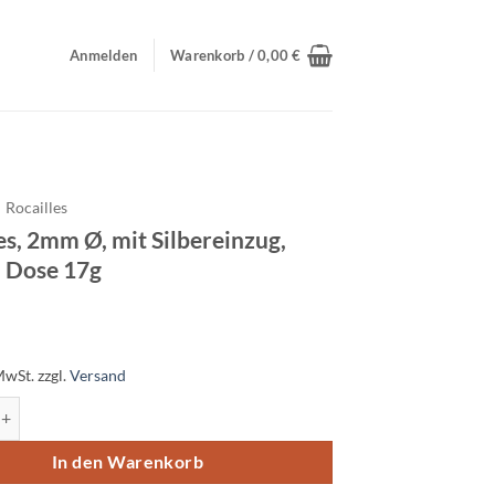
Anmelden
Warenkorb /
0,00
€
Rocailles
es, 2mm Ø, mit Silbereinzug,
, Dose 17g
MwSt.
zzgl.
Versand
2mm Ø, mit Silbereinzug, orange, Dose 17g Menge
In den Warenkorb