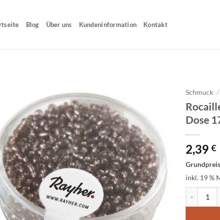
rtseite
Blog
Über uns
Kundeninformation
Kontakt
Schmuck
/
Rocaill
Dose 1
2,39
€
Grundprei
inkl. 19 % 
Rocailles, 