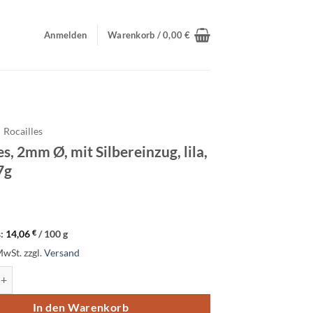
Anmelden
Warenkorb /
0,00
€
Rocailles
es, 2mm Ø, mit Silbereinzug, lila,
7g
s:
14,06
€
/
100
g
MwSt.
zzgl.
Versand
2mm Ø, mit Silbereinzug, lila, Dose 17g Menge
In den Warenkorb