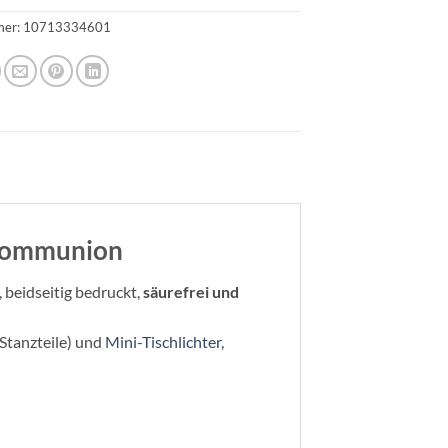
mer:
10713334601
 Kommunion
eidseitig bedruckt,
säurefrei und
tanzteile) und
Mini-Tischlichter,