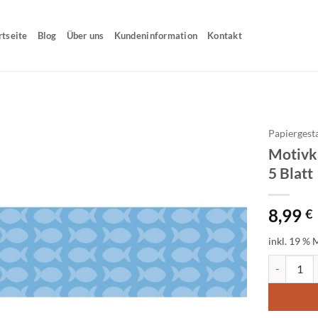
rtseite
Blog
Über uns
Kundeninformation
Kontakt
Papiergest
Motivka
5 Blatt
8,99
€
inkl. 19 % 
Motivkarton