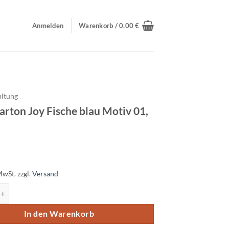
Anmelden
Warenkorb /
0,00
€
altung
rton Joy Fische blau Motiv 01,
MwSt.
zzgl.
Versand
 Joy Fische blau Motiv 01, 5 Blatt Menge
In den Warenkorb