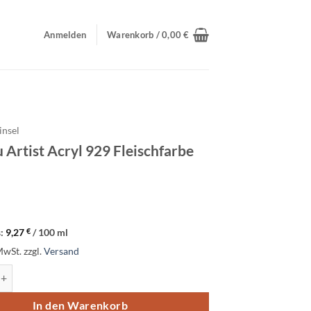
Anmelden
Warenkorb /
0,00
€
insel
Artist Acryl 929 Fleischfarbe
s:
9,27
€
/
100
ml
MwSt.
zzgl.
Versand
ist Acryl 929 Fleischfarbe 75ml Menge
In den Warenkorb