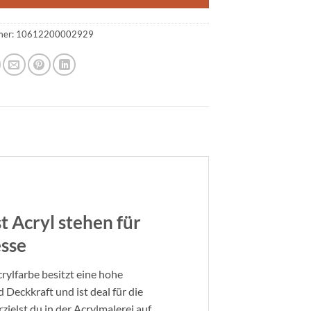
mer:
10612200002929
t Acryl stehen für
esse
rylfarbe besitzt eine hohe
 Deckkraft und ist deal für die
ielst du in der Acrylmalerei auf