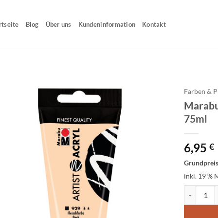
rtseite
Blog
Über uns
Kundeninformation
Kontakt
Farben & P
Marabu 
75ml
6,95
€
Grundprei
inkl. 19 % 
Marabu Art