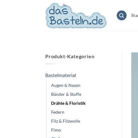
Zum
Inhalt
Sta
springen
Produkt-Kategorien
Bastelmaterial
Augen & Nasen
Bänder & Stoffe
Drähte & Floristik
Federn
Filz & Filzwolle
Fimo