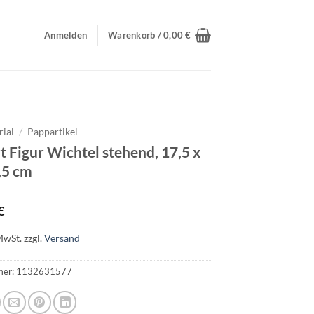
Anmelden
Warenkorb /
0,00
€
rial
/
Pappartikel
 Figur Wichtel stehend, 17,5 x
,5 cm
€
MwSt.
zzgl.
Versand
mer:
1132631577