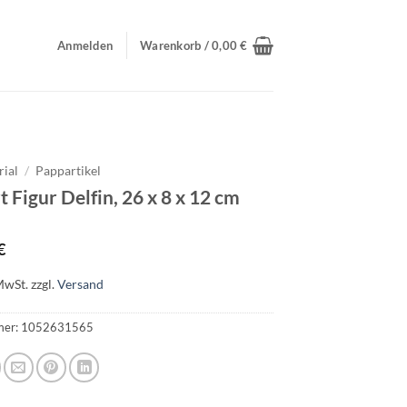
Anmelden
Warenkorb /
0,00
€
rial
/
Pappartikel
 Figur Delfin, 26 x 8 x 12 cm
€
MwSt.
zzgl.
Versand
mer:
1052631565