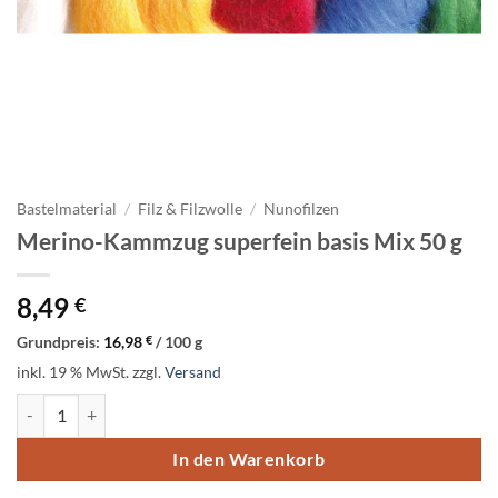
Bastelmaterial
/
Filz & Filzwolle
/
Nunofilzen
Merino-Kammzug superfein basis Mix 50 g
8,49
€
Grundpreis:
16,98
€
/
100
g
inkl. 19 % MwSt.
zzgl.
Versand
Merino-Kammzug superfein basis Mix 50 g Menge
In den Warenkorb