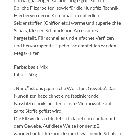
und langfaserigen Ausführung eignet sich für
übliche Filzarbeiten, sowie für die Nunofilz-Technik.
Hierbei werden in Kombination mit edlen
Seidenstoffen (Chiffon etc.) warme und superleichte
Schals, Kleider, Schmuck und Accessoires
hergestellt. Für schnelles und einfaches Verfilzen
und hervorragende Ergebnisse empfehlen wir den
Mega-Filzer.
Farbe: basis Mix
Inhalt: 50 g
„Nuno“ ist das japanische Wort für „Gewebe“. Das
Nunofilzen bezeichnet eine faszinierende
Nassfilztechnik, bei der feinste Merinowolle auf
zarte Stoffe gefilzt wird.
Die Filzwolle verbindet sich dabei untrennbar mit
dem Gewebe. Auf diese Weise können z.B.
wunderbar leichte und dennoch wärmende Schals in