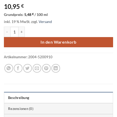
10,95
€
Grundpreis:
5,48
€
/
100
ml
inkl. 19 % MwSt.
zzgl.
Versand
edding 5200 Permanentspray beere matt 200 ml Menge
In den Warenkorb
Artikelnummer:
2004-5200910
Beschreibung
Rezensionen (0)