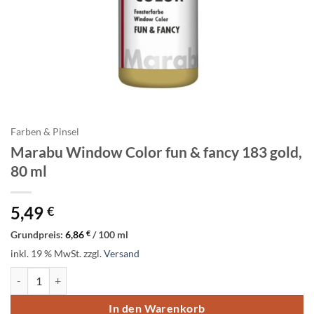
Farben & Pinsel
Marabu Window Color fun & fancy 183 gold,
80 ml
5,49
€
Grundpreis:
6,86
€
/
100
ml
inkl. 19 % MwSt.
zzgl.
Versand
Marabu Window Color fun & fancy 183 gold, 80 ml Menge
In den Warenkorb