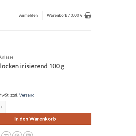
Anmelden
Warenkorb /
0,00
€
Anlässe
ocken irisierend 100 g
MwSt.
zzgl.
Versand
en irisierend 100 g Menge
In den Warenkorb