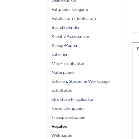
Deko-Sticker
Faltpapier Origami
Fotokarton / Tonkarton
Bastelkalender
Kreativ Accessoires
Krepp-Papier
Laternen
Mini-Tischlichter
Naturpapier
Scheren, Stanzer & Werkzeuge
Schultüten
Struktura Prägekarton
Tonzeichenpapier
Transparentpapier
Vegatex
Wellpappe