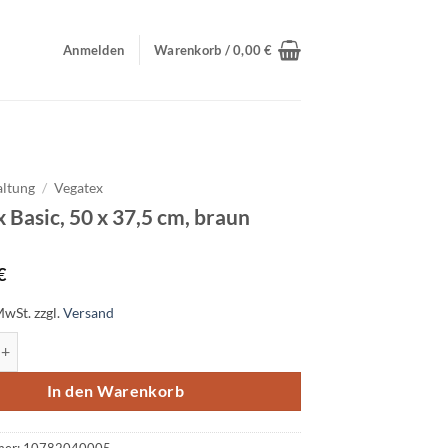
Anmelden
Warenkorb /
0,00
€
altung
/
Vegatex
 Basic, 50 x 37,5 cm, braun
€
MwSt.
zzgl.
Versand
sic, 50 x 37,5 cm, braun Menge
In den Warenkorb
mer:
10782040005