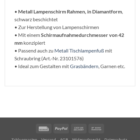
•
Metall Lampenschirm Rahmen, in Diamantform
,
schwarz beschichtet
• Zur Herstellung von Lampenschirmen
• Mit einem
Schirmaufnahmedurchmesser von 42
mm
konzipiert
• Passend auch zu
Metall Tischlampenfuß
mit
Schraubring (Art.-Nr. 23101576)
• Ideal zum Gestalten mit
Grasbändern
, Garnen etc.
Rechung
PayPal
Cash
Bank
On
Transfer
Zahlungsarten
Versand
AGB
Widerrufsrecht
Datenschutz