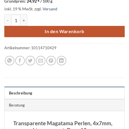
Grundpreis:
24,92
€
/
100
g
inkl. 19 % MwSt.
zzgl.
Versand
Magatama Perlen transparent, 4x7mm, smaragd Menge
In den Warenkorb
Artikelnummer:
10114710429
Beschreibung
Beratung
Transparente Magatama Perlen, 4x7mm,