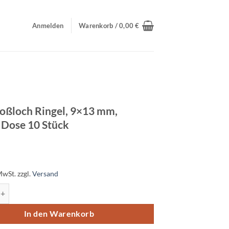
Anmelden
Warenkorb /
0,00
€
roßloch Ringel, 9×13 mm,
, Dose 10 Stück
MwSt.
zzgl.
Versand
och Ringel, 9×13 mm, vanille, Dose 10 Stück Menge
In den Warenkorb