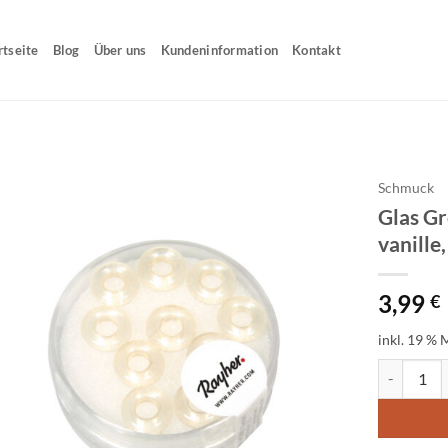
rtseite
Blog
Über uns
Kundeninformation
Kontakt
Schmuck
Glas G
vanille
3,99
€
inkl. 19 % 
Glas Großl