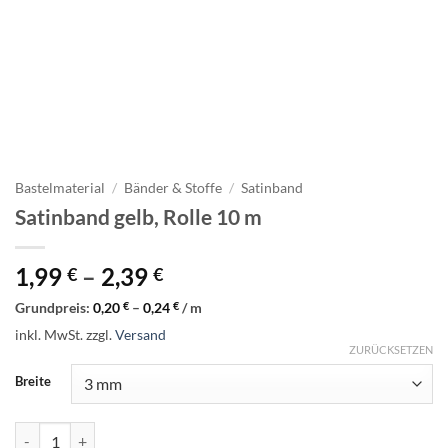
Bastelmaterial
/
Bänder & Stoffe
/
Satinband
Satinband gelb, Rolle 10 m
1,99
–
2,39
€
€
Grundpreis:
0,20
€
–
0,24
€
/
m
inkl. MwSt.
zzgl.
Versand
ZURÜCKSETZEN
Breite
Satinband gelb, Rolle 10 m Menge