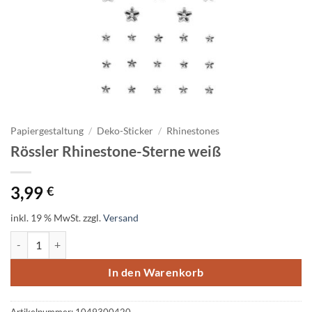
Papiergestaltung
/
Deko-Sticker
/
Rhinestones
Rössler Rhinestone-Sterne weiß
3,99
€
inkl. 19 % MwSt.
zzgl.
Versand
Rössler Rhinestone-Sterne weiß Menge
In den Warenkorb
Artikelnummer:
1049300420