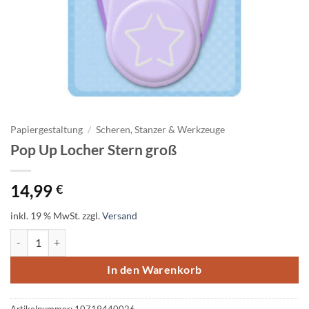
Papiergestaltung
/
Scheren, Stanzer & Werkzeuge
Pop Up Locher Stern groß
14,99
€
inkl. 19 % MwSt.
zzgl.
Versand
Pop Up Locher Stern groß Menge
In den Warenkorb
Artikelnummer:
10719440026