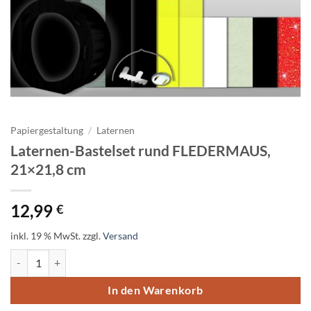
Papiergestaltung
/
Laternen
Laternen-Bastelset rund FLEDERMAUS,
21×21,8 cm
12,99
€
inkl. 19 % MwSt.
zzgl.
Versand
Laternen-Bastelset rund FLEDERMAUS, 21x21,8 cm Menge
In den Warenkorb