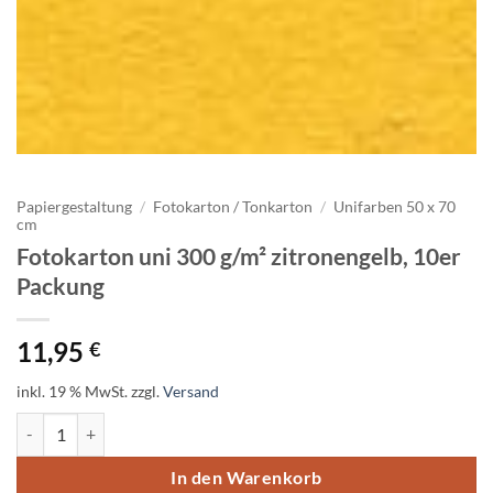
Papiergestaltung
/
Fotokarton / Tonkarton
/
Unifarben 50 x 70
cm
Fotokarton uni 300 g/m² zitronengelb, 10er
Packung
11,95
€
inkl. 19 % MwSt.
zzgl.
Versand
Fotokarton uni 300 g/m² zitronengelb, 10er Packung Menge
In den Warenkorb