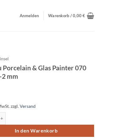
Anmelden
Warenkorb /
0,00
€
insel
Porcelain & Glas Painter 070
1-2 mm
MwSt.
zzgl.
Versand
celain & Glas Painter 070 Weiß 1-2 mm Menge
In den Warenkorb