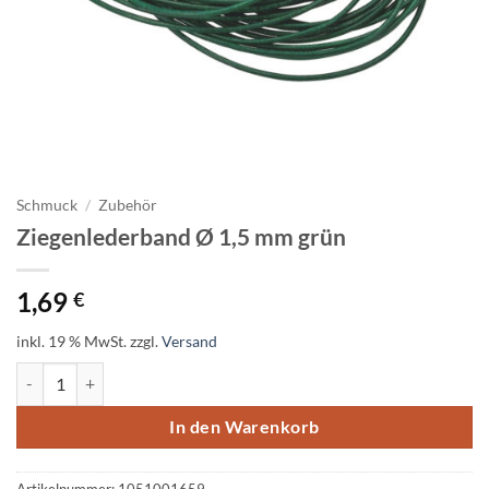
Schmuck
/
Zubehör
Ziegenlederband Ø 1,5 mm grün
1,69
€
inkl. 19 % MwSt.
zzgl.
Versand
Ziegenlederband Ø 1,5 mm grün Menge
In den Warenkorb
Artikelnummer:
1051001659