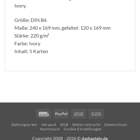
Ivory
.
Größe: DIN B6
Maße: 240 x 169 mm, gefaltet: 120 x 169 mm
Stärke: 220 g/m²
Farbe: Ivory
Inhalt: 5 Karten
Rechung
PayPal
Cash
Bank
On
Transfer
Zahlungsarten
Versand
AGB
Widerrufsrecht
Datenschutz
Delivery
Impressum
Cookie Einstellungen
Copyright 2008 - 2026 ©
dasbasteln.de