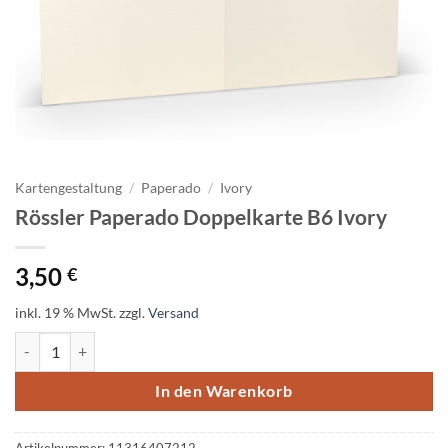
Kartengestaltung
/
Paperado
/
Ivory
Rössler Paperado Doppelkarte B6 Ivory
3,50
€
inkl. 19 % MwSt.
zzgl.
Versand
Rössler Paperado Doppelkarte B6 Ivory Menge
In den Warenkorb
Artikelnummer:
11316407212