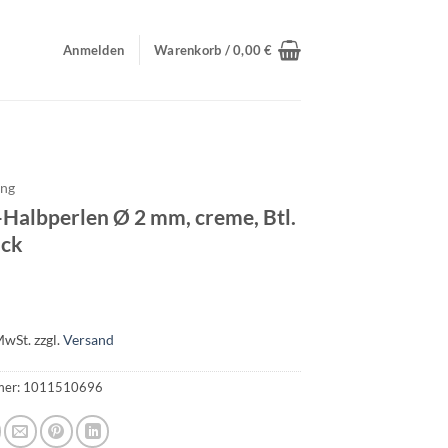
Anmelden
Warenkorb /
0,00
€
ing
-Halbperlen Ø 2 mm, creme, Btl.
ück
MwSt.
zzgl.
Versand
mer:
1011510696