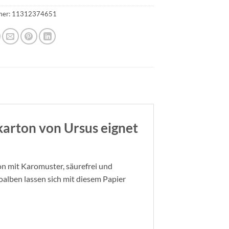
mer:
11312374651
karton von Ursus eignet
on mit Karomuster, säurefrei und
alben lassen sich mit diesem Papier