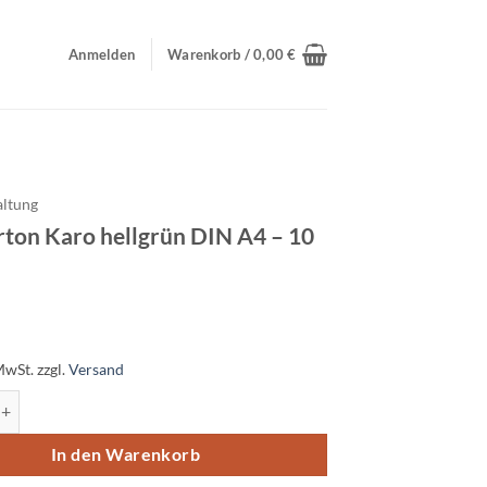
Anmelden
Warenkorb /
0,00
€
altung
rton Karo hellgrün DIN A4 – 10
MwSt.
zzgl.
Versand
 Karo hellgrün DIN A4 - 10 Blatt Menge
In den Warenkorb