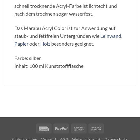
schnell trocknende Acryl-Farbe ist lichtecht und
nach dem trocknen sogar wasserfest.
Das Marabu Acryl Color ist zur Anwendung auf
staub- und fettfreien Untergründen wie
Leinwand
,
Papier
oder
Holz
besonders geeignet.
Farbe: silber
Inhalt: 100 ml Kunststoffflasche
Rechung
PayPal
Cash
Bank
On
Transfer
Zahlungsarten
Versand
AGB
Widerrufsrecht
Datenschutz