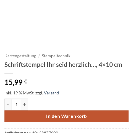
Kartengestaltung
/
Stempeltechnik
Schriftstempel Ihr seid herzlich…, 4×10 cm
15,99
€
inkl. 19 % MwSt.
zzgl.
Versand
Schriftstempel Ihr seid herzlich..., 4x10 cm Menge
In den Warenkorb
Artikelnummer:
10128877000