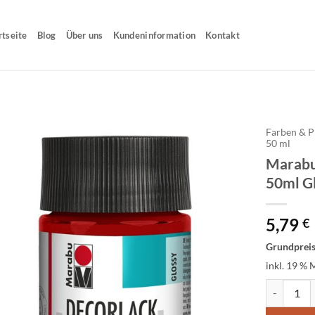
rtseite
Blog
Über uns
Kundeninformation
Kontakt
Farben & P
50 ml
Marabu
50ml G
5,79
€
Grundprei
inkl. 19 % 
Marabu Dec