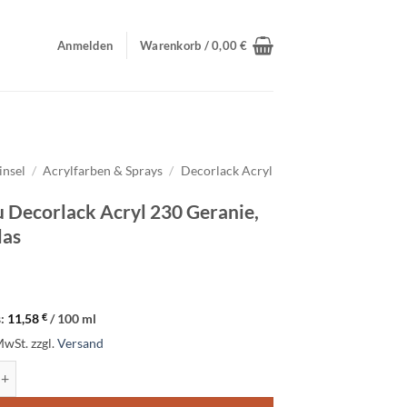
Anmelden
Warenkorb /
0,00
€
insel
/
Acrylfarben & Sprays
/
Decorlack Acryl
 Decorlack Acryl 230 Geranie,
las
s:
11,58
€
/
100
ml
MwSt.
zzgl.
Versand
orlack Acryl 230 Geranie, 50ml Glas Menge