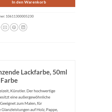
In den Warenkorb
mer:
10611300005230
nzende Lackfarbe, 50ml
e Farbe
izeit, Künstler. Der hochwertige
, besitzt eine außergewöhnliche
. Geeignet zum Malen, für
e Glanzleistungen auf Holz, Pappe,