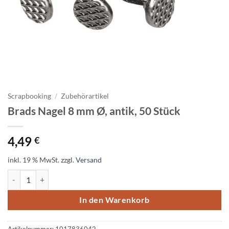
Scrapbooking
/
Zubehörartikel
Brads Nagel 8 mm Ø, antik, 50 Stück
4,49
€
inkl. 19 % MwSt.
zzgl.
Versand
Brads Nagel 8 mm Ø, antik, 50 Stück Menge
In den Warenkorb
Artikelnummer:
1017836042