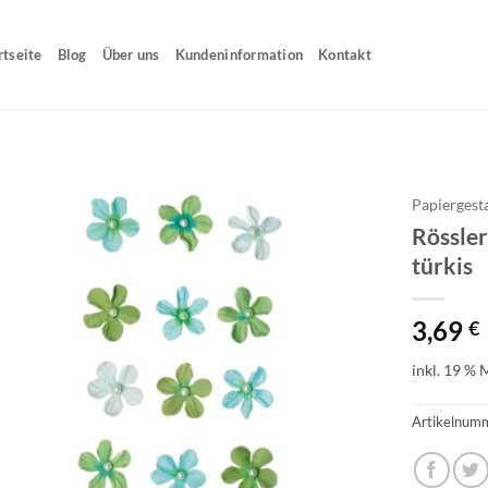
rtseite
Blog
Über uns
Kundeninformation
Kontakt
Papiergest
Rössle
türkis
3,69
€
inkl. 19 % 
Artikelnum