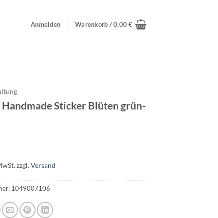
Anmelden
Warenkorb /
0,00
€
altung
r Handmade Sticker Blüten grün-
MwSt.
zzgl.
Versand
mer:
1049007106