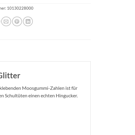
mer:
10130228000
litter
stklebenden Moosgummi-Zahlen ist für
ten Schultüten einen echten Hingucker.