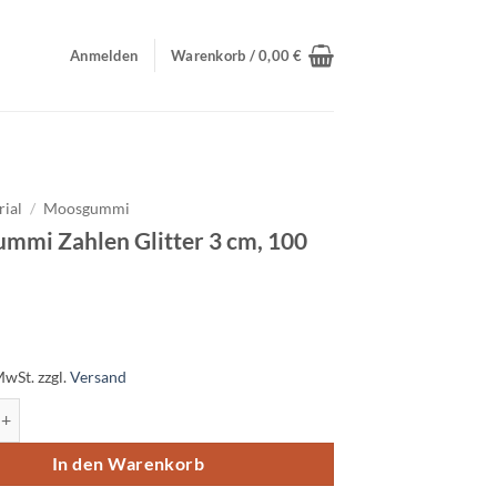
Anmelden
Warenkorb /
0,00
€
rial
/
Moosgummi
mmi Zahlen Glitter 3 cm, 100
MwSt.
zzgl.
Versand
Zahlen Glitter 3 cm, 100 Stück Menge
In den Warenkorb