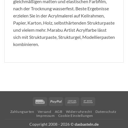
gleichmäßigen matten und elastischen Farbfilm,
nach der Trocknung wasserfest. Beste Ergebnisse
erzielen Sie in der Acrylmalerei auf Keilrahmen,
Papier, Karton, Holz, selbsthärtenden Strukturpaste
und vielem mehr. Marabu Artist Acrylfarbe lässt
sich mit Strukturpaste, Strukturgel, Modellierpasten
kombinieren.
Rechung
PayPal
Cash
Bank
On
Transfer
Zahlungsarten
Versand
AGB
Widerrufsrecht
Datenschutz
Delivery
Impressum
Cookie Einstellungen
Copyright 2008 - 2026 ©
dasbasteln.de